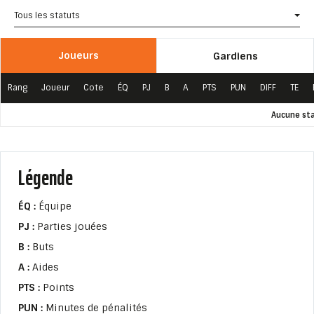
Tous les statuts
Joueurs
Gardiens
Rang
Joueur
Cote
ÉQ
PJ
B
A
PTS
PUN
DIFF
TE
Aucune sta
Légende
ÉQ :
Équipe
PJ :
Parties jouées
B :
Buts
A :
Aides
PTS :
Points
PUN :
Minutes de pénalités